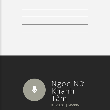
Phim cải lương Khuynh Thế Giai
Nhân 1
Phim Cải Lương Khuynh Thế Giai
Nhân 2
Phim Cải Lương Khuynh Thế Giai
Nhân 3
Phim Cải Lương Khuynh Thế Giai
Nhân 5
Ngọc Nữ
Khánh
Tâm
©
2026
|
khánh-