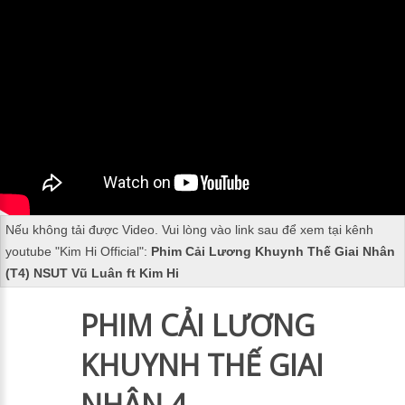
Nếu không tải được Video. Vui lòng vào link sau để xem tại kênh
youtube "
Kim Hi Official
":
Phim Cải Lương Khuynh Thế Giai Nhân
(T4) NSUT Vũ Luân ft Kim Hi
PHIM CẢI LƯƠNG
KHUYNH THẾ GIAI
NHÂN 4