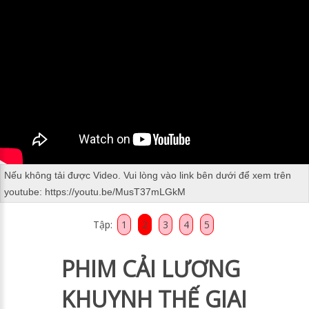
Nếu không tải được Video. Vui lòng vào link bên dưới để xem trên
youtube:
https://youtu.be/MusT37mLGkM
Tập:
1
2
3
4
5
PHIM CẢI LƯƠNG
KHUYNH THẾ GIAI