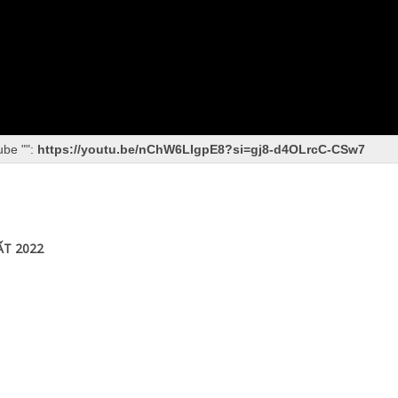
ube "
":
https://youtu.be/nChW6LIgpE8?si=gj8-d4OLrcC-CSw7
T 2022