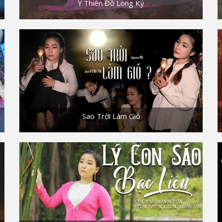
Ỷ Thiên Đồ Long Ký
Sao Trời Làm Gió