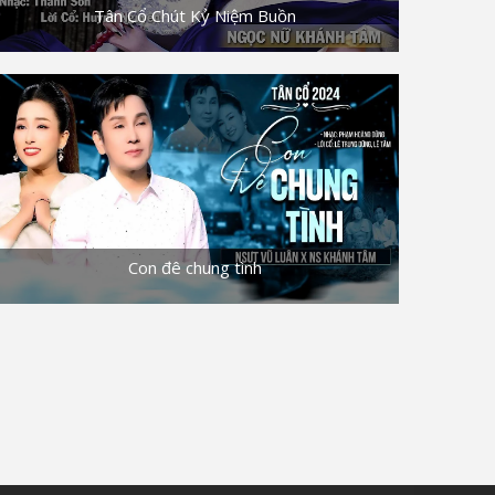
Tân Cổ Chút Kỷ Niệm Buồn
Con đê chung tình