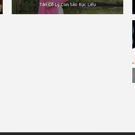
Tân Cổ Lý Con Sáo Bạc Liêu