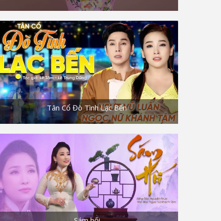
Tân Cổ Đò Tình Lạc Bến
Sám hối