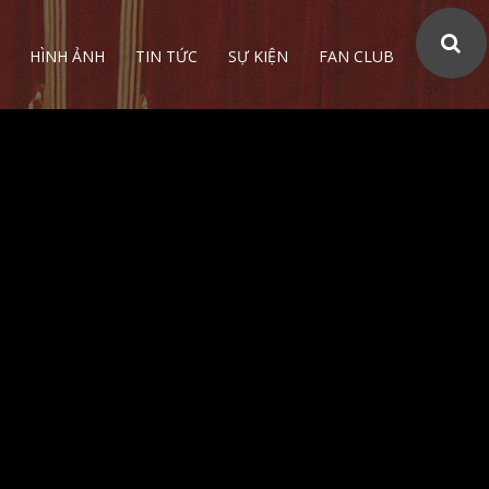
HÌNH ẢNH
TIN TỨC
SỰ KIỆN
FAN CLUB