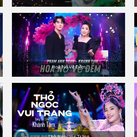
Hoa Nở Về Đêm
Thỏ Ngọc Vui Trăng