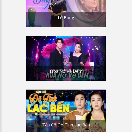
Lẻ Bóng
Hoa Nở Về Đêm
Tân Cổ Đò Tình Lạc Bến