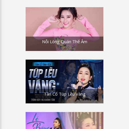
Nỗi Lòng Quán Thế Âm
Tân Cổ Túp Lều Vàng