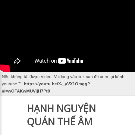
Nếu không tải được Video. Vui lòng vào link sau để xem tại kênh
youtube "
":
https://youtu.be/X-_yVX1Omgg?
si=wOFAKwMUVljH7Pt8
HẠNH NGUYỆN
QUÁN THẾ ÂM