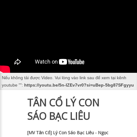
Nếu không tải được Video. Vui lòng vào link sau để xem tại kênh
youtube "
":
https://youtu.be/5n-IZEv7vr0?si=uBep-5bg87SFgyyu
TÂN CỔ LÝ CON
SÁO BẠC LIÊU
[MV Tân Cổ] Lý Con Sáo Bạc Liêu - Ngọc