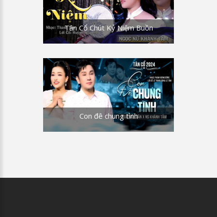
Tân Cổ Chút Kỷ Niệm Buồn
Con đê chung tình