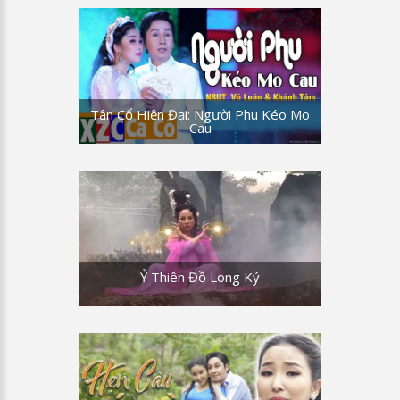
Tân Cổ Hiện Đại: Người Phu Kéo Mo
Cau
Ỷ Thiên Đồ Long Ký