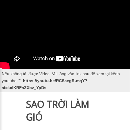
Nếu không tải được Video. Vui lòng vào link sau để xem tại kênh
youtube "
":
https://youtu.be/RCScegR-mqY?
si=kcIKRFsZXbz_YpDs
SAO TRỜI LÀM
GIÓ