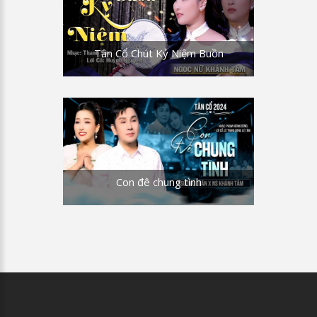
Tân Cổ Chút Kỷ Niệm Buồn
Con đê chung tình