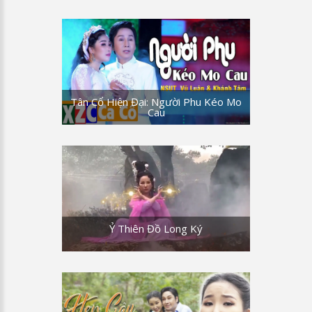
Tân Cổ Hiện Đại: Người Phu Kéo Mo
Cau
Ỷ Thiên Đồ Long Ký