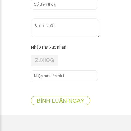
ơn của nàng nhưng còn băn khoăn tên
của tiên nương quí danh là gì?Kìa là xa xa
ngôi tháp cao lửa như hào quang. Muốn
biết Ngọc Hư cung, chốn nơi Ngọc Hoàng
ngự ở đâu? Chốn đâu là vườn đào, ngàn
năm trái thơm. Nơi nào tiên mẫu mỗi năm
Nhập mã xác nhận
hội bàn đào tiên.
HN: Chốn cung thềm nguyệt thố, trăng
rạng ngời dịu huyền lung linh, cảnh vật
như mơ xuyến xao lòng người. Tỏ lòng tri
âm, thiếp mỹ danh tự Hằng Nga.
ĐMH: -Nàng là Hằng Nga à?
BÌNH LUẬN NGAY
HN: Chốn kia Ngọc Hư cung, sớ dâng
Ngọc Hoàng của thánh tiên. Tháp cao vời
vợi là nơi Thái Quân luyện ngàn năm với
linh đơn thọ trường sinh.