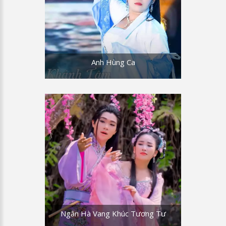
lòng hờ hững. Hnằng Nga hỡi, hãy để cho
ta được một lần thỏa nguyện, dù đổi cả
giang san ta cũng cam lòng.
HN: Không !
Anh Hùng Ca
ĐMH: Hằng Nga! Hằng Nga ơi! hãy đến
đây với ta! Hằng Nga! ....Hằng Nga!
HN:Người quân tử không ham dục tình,
ngàn đời sau nhân thế mỉa mai. Trụ
Vương Hằng tan cơ nghiệp Thành Thang,
nhục rửa muôn ngàn sông Hoàng
ĐMH: Nhưng ta nào như bạo chúa, ta anh
minh nào như Trụ Vương.Hằng Nga hỡi!
chớ nên nặng lời, vì lòng quí yêu Hằng
Nga hát ca tuyệt vời, chớ... để lòng hoài
nghi, ta thật tâm quý yêu nàng.
Ngân Hà Vang Khúc Tương Tư
HN: Vẫn bao lời ong bướm, vẫn đôi câu sỗ