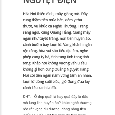
HN: Nơi thiên đình, mây giăng mờ. Đây
cung thềm tiên múa hát, xiêm y tha
thướt, vũ khúc ca Nghê Thường. Trăng
sáng ngời, cung Quảng Hằng. Giăng mây
ngàn như tuyết trắng, non tiên huyền ảo,
cánh bướm bay lượn lờ. Vang khánh ngân
rộn ràng, hòa vui sáo tiêu dịu êm, nghe
phép cung tỳ bà, tình tang tính tang tình
tang. Khắp nơi không vương vấn u sầu,
không gì hơn cung Quảng Nguyệt Hằng.
Nơi cõi tiên ngàn năm vững tâm an nhàn,
lượn lờ dòng suối biếc, gió đong đưa lay
cành liễu xanh la đà.
ĐHT: - Ô đẹp quá! là hay quá đây là đâu
mà lung linh huyền ảo? khúc nghê thường
réo rắt vọng du dương, dáng nàng tiên