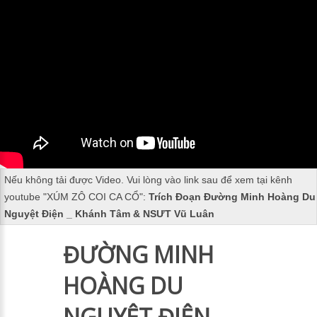
Nếu không tải được Video. Vui lòng vào link sau để xem tại kênh
youtube "
XÚM ZÔ COI CA CỔ
":
Trích Đoạn Đường Minh Hoàng Du
Nguyệt Điện _ Khánh Tâm & NSƯT Vũ Luân
ĐƯỜNG MINH
HOÀNG DU
NGUYỆT ĐIỆN