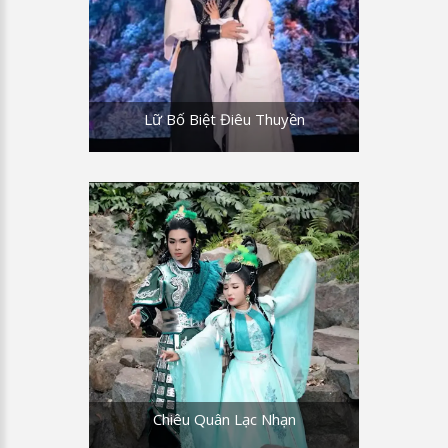
tiên, tục trần không vấn vương, tim đã
phôi phai chuyện yêu đương.
ĐMH:Tiếng tơ dịu êm, cung đàn vang lả
lơi. Tiếng hát du dương, thăng trầm bay
Lữ Bố Biệt Điêu Thuyền
bổng ru hồn. Cánh tay ngọc ngà, men tràn
đầy dâng tửu bôi, tha thiết xiêm y quyện
sương mây.
HN: Tỳ bà thăng âm khảy ngũ cung, thanh
tao tiếng tơ tính tang tình. Muộn phiền
tâm can sẽ rũ tan, thân tâm ngát hương
chén vơi đầy. Trong không gian mơ mộng
đêm dịu huyền, nơi cung trăng tương ngộ
chỉ một lần thôi.
ĐMH: Nguyệt thềm đêm nay phỉ nguyền,
ta ngây ngất say dáng yêu kiều, chợt lòng
lâng lâng nỗi khát khao, khuyên ai chớ
Chiêu Quân Lạc Nhạn
nên khéo lạnh lùng, cho ta xin nắm tay chỉ