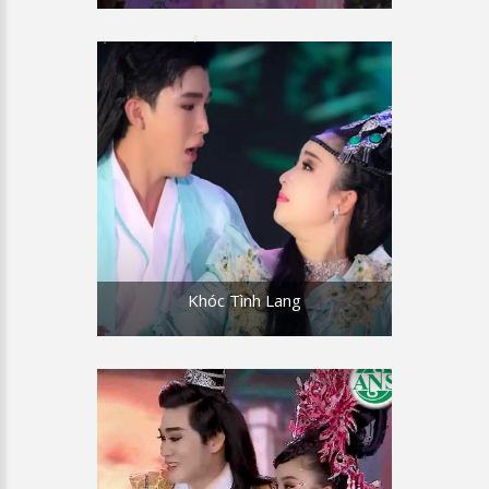
sàng!xin quay gót lui về chốn trần gian
ĐMH: Nàng hỡi chớ nên hững hờ! Hằng
Nga hỡi đến đây với Trẫm! Hằng Nga
HN: Không!
ĐMH: Hằng Nga!
HN:Là thiên tử xin người cẩn ngôn ,gìn giữ
chốn thiên môn nghiêm cấm giở thói trăng
hoa e rước họa cho mình
Khóc Tình Lang
ĐMH: Hằng Nga!
HN: Thiên luật nghiêm cung thiếp phải vẹn
gìn là thiên tử sao đắm mình vào tửu sắc
biết bao đời vua tan sự nghiệp vì họa thủy
hồng nhan, đây là tiên bồng đâu phải
chốn trần gian đừng để tiếng mang
Đường Minh Hoàng bất chính