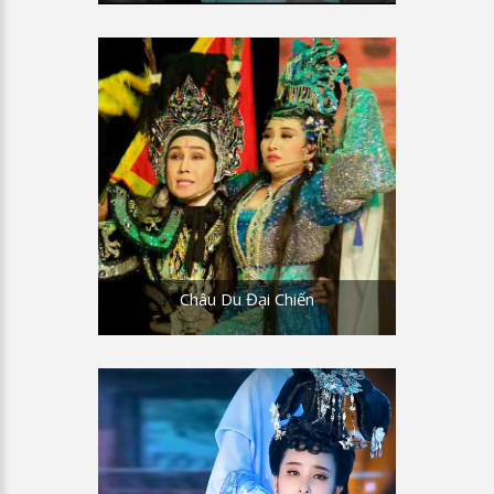
một lần, để trẫm khỏi tiếc công du... hồn
gặp tiên nương.
HN: Xin người cẩn ngôn giữ lễ
ĐMH: Hằng Nga ơi! Hồn ta bỗng lâng lâng
trước nhan sắc tiên nương hay vì chung
ngự tửu. Xin nàng hãy cho ta được một
lần nắm tay người ngọc, dạo bước thênh
thang ngắm cảnh...tiên bồng...
HN: Giữa chốn uy nghiêm chứ nào phải
Châu Du Đại Chiến
cõi trần.
ĐMH: -Hằng Nga!
HN:Cõi dương gian người là thiên tử, xin
chớ để miệng đời mai mỉa dèm pha.
ĐMH: Tiên thánh hay người trần cũng có
trái tim, nơi đây chỉ có hai ta sao nàng nỡ