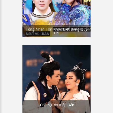
Hậu Nghệ - Hằng Nga tình thắm trăm
năm.
HN: Nhưng ngờ đâu thay đổi, vua lòng
tham gấm vóc bạc vàng, chàng mong
Tống Nhân Tôn Khóc Biệt Bàng Quý
trường sinh sống lâu ngàn năm dương
Phi
gian. Lệnh truyền ban nấu thuốc, trăm
đồng trinh hy sinh thác oan, dân sinh
thống khổ kêu than tang tóc đoạn trường.
ĐMH: Đau lòng thay chúng dân lầm than
khổ đau đọa đày, vua trường sinh để bao
tóc xanh nhục hình.
HN: Vì nhiều lần thiếp đây trần tình, vua
không nghe phân bày thẳng ngay. Thiếp
toan quyết thân một đời hồng nhan, nên
đánh cắp linh đơn, không để kẻ vô nhân,
Tình Người Kiếp Rắn
đã đánh mất lương tri, vì lòng tham lam
tàn sát lê dân. Thiếp đã uống linh đơn, để