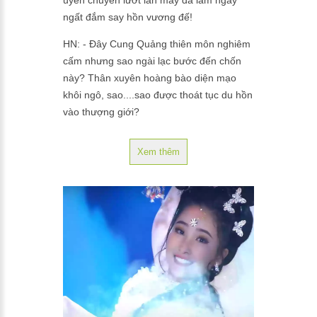
uyển chuyển lướt làn mây đã làm ngây
ngất đắm say hồn vương đế!
HN: - Đây Cung Quảng thiên môn nghiêm
cấm nhưng sao ngài lạc bước đến chốn
này? Thân xuyên hoàng bào diện mạo
khôi ngô, sao....sao được thoát tục du hồn
vào thượng giới?
ĐHT: - Nơi dương gian ngôi vàng ta bĩnh
Xem thêm
trị Đường Minh Hoàng danh thật Huyền
Tôn tuc truyền xưa ánh trăng sáng có
dáng chị Hằng nên ta mơ ước lướt mây
hồng lên cung Quảng
HN: - Cung quảng hằng hữu phước được
thánh hoàng ngự bước quang lâm, đây
cảnh giới mời con trời tường lãm
ĐHT: - Đa tạ!